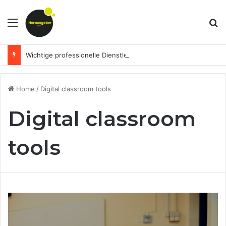
Menu
Se
Wichtige professionelle Dienstleistungen, die Unternehmen dabei helfen, ihre Finanzen im Griff zu behalten
Home
/
Digital classroom tools
Digital classroom
tools