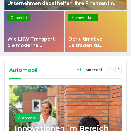
Unternehmen dabei helfen, ihre Finanzen im
Griff zu behalten
Geschäft
Heimwerken
Wie LKW Transport
Der ultimative
die moderne
Leitfaden zu
Lieferkette
unverzichtbaren
effizienter macht
Dienstleistungen bei
Bauprojekten
Automobil
Previous
Next
All
Automobil
page
page
Automobil
Innovationen im Bereich