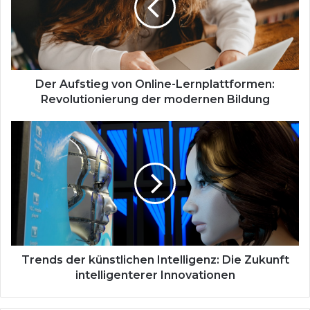
Lernplattformen:
Revolutionierung
der
modernen
Bildung
Der Aufstieg von Online-Lernplattformen:
Revolutionierung der modernen Bildung
Trends
der
künstlichen
Intelligenz:
Die
Zukunft
intelligenterer
Innovationen
Trends der künstlichen Intelligenz: Die Zukunft
intelligenterer Innovationen