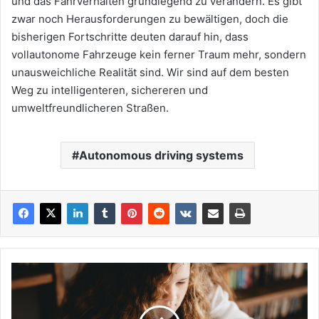
und das Fahrverhalten grundlegend zu verändern. Es gibt
zwar noch Herausforderungen zu bewältigen, doch die
bisherigen Fortschritte deuten darauf hin, dass
vollautonome Fahrzeuge kein ferner Traum mehr, sondern
unausweichliche Realität sind. Wir sind auf dem besten
Weg zu intelligenteren, sichereren und
umweltfreundlicheren Straßen.
Autonomous driving systems
Der
Aufstieg
von
Online-