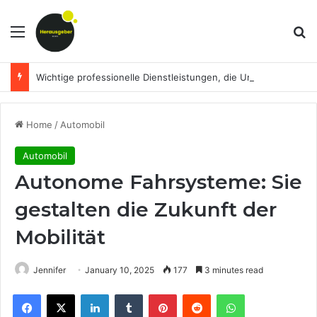
Menu
Se
Wichtige professionelle Dienstleistungen, die Unternehmen dabei helfen, ihre Finanzen im Griff zu behalten
Home
/
Automobil
Automobil
Autonome Fahrsysteme: Sie
gestalten die Zukunft der
Mobilität
Jennifer
January 10, 2025
177
3 minutes read
Facebook
X
LinkedIn
Tumblr
Pinterest
Reddit
WhatsApp